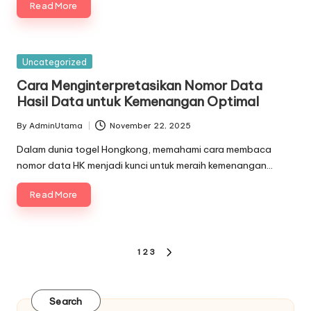
Read More
Posted
Uncategorized
in
Cara Menginterpretasikan Nomor Data
Hasil Data untuk Kemenangan Optimal
By
AdminUtama
November 22, 2025
Posted
by
Dalam dunia togel Hongkong, memahami cara membaca
nomor data HK menjadi kunci untuk meraih kemenangan…
Read More
Posts
1
2
3
NEXT
pagination
PAGE
Search