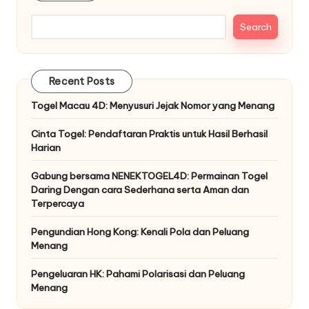
Search
Recent Posts
Togel Macau 4D: Menyusuri Jejak Nomor yang Menang
Cinta Togel: Pendaftaran Praktis untuk Hasil Berhasil
Harian
Gabung bersama NENEKTOGEL4D: Permainan Togel
Daring Dengan cara Sederhana serta Aman dan
Terpercaya
Pengundian Hong Kong: Kenali Pola dan Peluang
Menang
Pengeluaran HK: Pahami Polarisasi dan Peluang
Menang