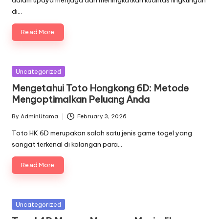
dalam upaya menjaga dan meningkatkan kualitas lingkungan
di…
Read More
Posted
Uncategorized
in
Mengetahui Toto Hongkong 6D: Metode
Mengoptimalkan Peluang Anda
By
AdminUtama
February 3, 2026
Posted
by
Toto HK 6D merupakan salah satu jenis game togel yang
sangat terkenal di kalangan para…
Read More
Posted
Uncategorized
in