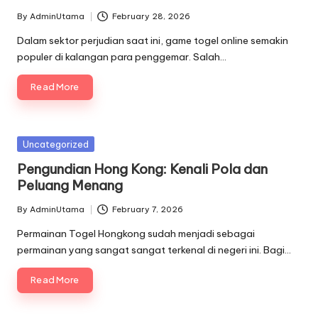
By
AdminUtama
February 28, 2026
Posted
by
Dalam sektor perjudian saat ini, game togel online semakin
populer di kalangan para penggemar. Salah…
Read More
Posted
Uncategorized
in
Pengundian Hong Kong: Kenali Pola dan
Peluang Menang
By
AdminUtama
February 7, 2026
Posted
by
Permainan Togel Hongkong sudah menjadi sebagai
permainan yang sangat sangat terkenal di negeri ini. Bagi…
Read More