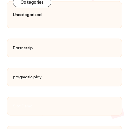
Categories
Uncategorized
Partnersip
pragmatic play
Slot Demo