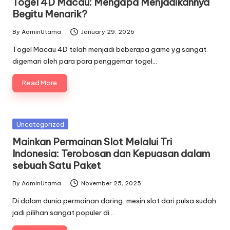
Togel 4D Macau: Mengapa Menjadikannya
Begitu Menarik?
By
AdminUtama
January 29, 2026
Posted
by
Togel Macau 4D telah menjadi beberapa game yg sangat
digemari oleh para para penggemar togel…
Read More
Posted
Uncategorized
in
Mainkan Permainan Slot Melalui Tri
Indonesia: Terobosan dan Kepuasan dalam
sebuah Satu Paket
By
AdminUtama
November 25, 2025
Posted
by
Di dalam dunia permainan daring, mesin slot dari pulsa sudah
jadi pilihan sangat populer di…