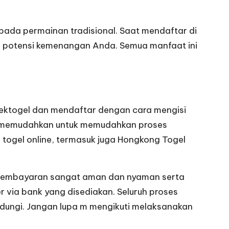
pada permainan tradisional. Saat mendaftar di
potensi kemenangan Anda. Semua manfaat ini
ektogel dan mendaftar dengan cara mengisi
uk memudahkan untuk memudahkan proses
 togel online, termasuk juga Hongkong Togel
 pembayaran sangat aman dan nyaman serta
via bank yang disediakan. Seluruh proses
ndungi. Jangan lupa m mengikuti melaksanakan