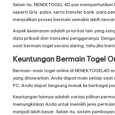
Selain itu, NENEKTOGEL 4D pun memperhatikan 
seperti Qris, pulsa, serta transfer bank, para
menjadikan proses bermain semakin lebih lancar 
Aspek keamanan adalah prioritas lain yang sang
data pribadi dan transaksi penggunanya. Deng
saat bermain togel secara daring, tahu jika ban
Keuntungan Bermain Togel On
Bermain-main togel online di NENEKTOGEL4D m
yang ditawarkan. Anda dapat main setiap saat da
PC, Anda dapat langsung masuk ke berbagai p
Keuntungan lainnya adalah variasi pilihan per
memungkinkan Anda untuk memilih jenis permain
menjadi lebih besar. Selain itu, sistem pembay