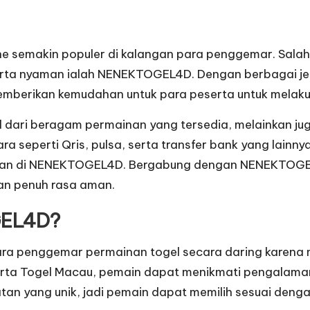
line semakin populer di kalangan para penggemar. Sala
erta nyaman ialah NENEKTOGEL4D. Dengan berbagai jen
erikan kemudahan untuk para peserta untuk melakuk
ari beragam permainan yang tersedia, melainkan juga
 seperti Qris, pulsa, serta transfer bank yang lainny
 di NENEKTOGEL4D. Bergabung dengan NENEKTOGEL4D 
gan penuh rasa aman.
GEL4D?
ra penggemar permainan togel secara daring karena
serta Togel Macau, pemain dapat menikmati pengalama
n yang unik, jadi pemain dapat memilih sesuai dengan 