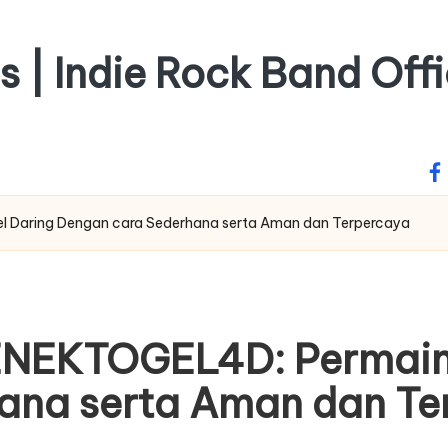
| Indie Rock Band Offic
fa
Daring Dengan cara Sederhana serta Aman dan Terpercaya
NEKTOGEL4D: Permaina
ana serta Aman dan Te