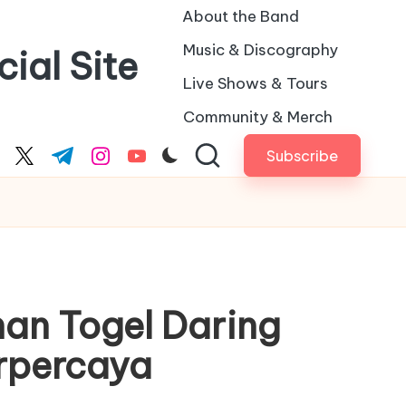
About the Band
Music & Discography
ial Site
Live Shows & Tours
Community & Merch
Subscribe
cebook.com
twitter.com
t.me
instagram.com
youtube.com
n Togel Daring
rpercaya