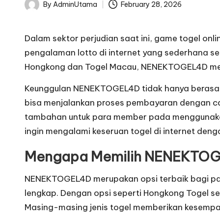
By
AdminUtama
February 28, 2026
Posted
by
Dalam sektor perjudian saat ini, game togel on
pengalaman lotto di internet yang sederhana s
Hongkong dan Togel Macau, NENEKTOGEL4D memb
Keunggulan NENEKTOGEL4D tidak hanya berasal d
bisa menjalankan proses pembayaran dengan cara
tambahan untuk para member pada menggunakan
ingin mengalami keseruan togel di internet den
Mengapa Memilih NENEKTO
NENEKTOGEL4D merupakan opsi terbaik bagi pa
lengkap. Dengan opsi seperti Hongkong Togel 
Masing-masing jenis togel memberikan kesempata