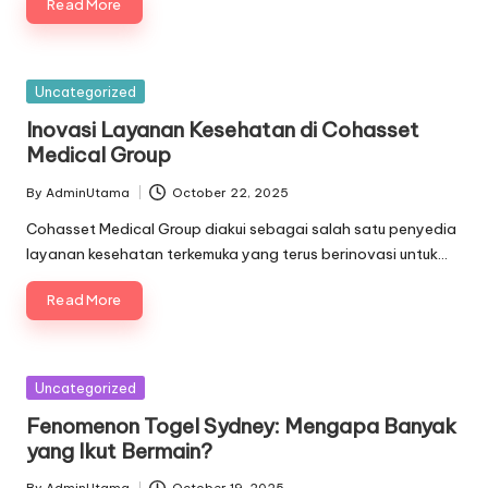
Read More
Posted
Uncategorized
in
Inovasi Layanan Kesehatan di Cohasset
Medical Group
By
AdminUtama
October 22, 2025
Posted
by
Cohasset Medical Group diakui sebagai salah satu penyedia
layanan kesehatan terkemuka yang terus berinovasi untuk…
Read More
Posted
Uncategorized
in
Fenomenon Togel Sydney: Mengapa Banyak
yang Ikut Bermain?