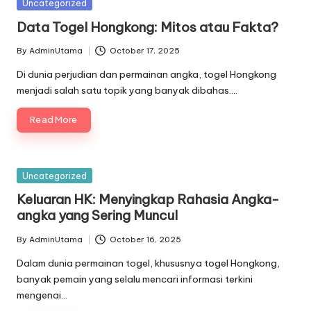
Posted
Uncategorized
in
Data Togel Hongkong: Mitos atau Fakta?
By
AdminUtama
October 17, 2025
Posted
by
Di dunia perjudian dan permainan angka, togel Hongkong
menjadi salah satu topik yang banyak dibahas.…
Read More
Posted
Uncategorized
in
Keluaran HK: Menyingkap Rahasia Angka-
angka yang Sering Muncul
By
AdminUtama
October 16, 2025
Posted
by
Dalam dunia permainan togel, khususnya togel Hongkong,
banyak pemain yang selalu mencari informasi terkini
mengenai…