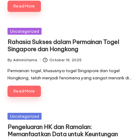
Read More
Posted
Uncategorized
in
Rahasia Sukses dalam Permainan Togel
Singapore dan Hongkong
By
AdminUtama
October 16, 2025
Posted
by
Permainan togel, khususnya togel Singapore dan togel
Hongkong, telah menjadi fenomena yang sangat menarik di…
Read More
Posted
Uncategorized
in
Pengeluaran HK dan Ramalan:
Memanfaatkan Data untuk Keuntungan