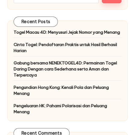
Recent Posts
Togel Macau 4D: Menyusuri Jejak Nomor yang Menang
Cinta Togel: Pendaftaran Praktis untuk Hasil Berhasil
Harian
Gabung bersama NENEKTOGEL4D: Permainan Togel
Daring Dengan cara Sederhana serta Aman dan
Terpercaya
Pengundian Hong Kong: Kenali Pola dan Peluang
Menang
Pengeluaran HK: Pahami Polarisasi dan Peluang
Menang
Recent Comments