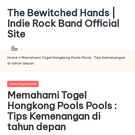
The Bewitched Hands |
Skip
to
Indie Rock Band Official
content
Site
Home
»
Memahami Togel Hongkong Pools Pools : Tips Kemenangan
di tahun depan
Posted
Uncategorized
in
Memahami Togel
Hongkong Pools Pools :
Tips Kemenangan di
tahun depan