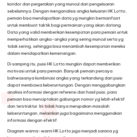
koridor dan pergerakan yang muncul dari pengeluaran
sebelumnya. Dengan menganalisis angka keluaran HK Lotto,
pemain bisa mendapatkan data yg mungkin bermanfaat
untuk membuat taktik bagi permainan yang akan datang.
Data yang valid memberikan kesempatan para pemain untuk
memperhatikan angka-angka yang sering muncul serta yg
tidak sering, sehingga bisa menambah kesempatan mereka
dalam mendapatkan kemenangan.
Di samping itu, puisi HK Lotto mungkin dapat memberikan
motivasi untuk para pemain. Banyak pemain percaya
bahwasanya kombinasi angka yang terkandung dari puisi
dapat membawa keberuntungan. Dengan menggabungkan
analisis informasi dengan referensi dari hasil puisi, para
pemain bisa menciptakan gabungan nomor yg lebih efektif
dan terstruktur. Ini tidak hanya merupakan masalah
keberuntungan, melainkan juga bagaimana menggunakan
informasi dengan efektif.
Diagram warna-warni HK Lotto juga menjadi sarana yg