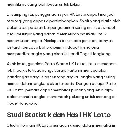
memiliki peluang lebih besar untuk keluar.
Di samping itu, penggunaan syair HK Lotto dapat menjadi
strategi yang dapat dipertimbangkan. Syair yang ditulis oleh
pakar atau petaruh berpengalaman sering memuat simbol
atau petunjuk yang dapat memberikan motivasi untuk
menentukan angka. Meskipun belum ada jaminan, banyak
petaruh percaya bahwa puisi ini dapat menolong
memprediksi angka yang akan keluar di Togel Hongkong.
Akhir kata, gunakan Paito Warna HK Lotto untuk memahami
lebih baik statistik pengeluaran. Paito ini menyediakan
pandangan yang jelas tentang angka-angka yang sering
muncul dalam jangka waktu tertentu. Dengan belajar Paito
HK Lotto, pemain dapat membuat pilihan yang lebih bijak
dalam memilih angka, menambah peluang untuk menang di
Togel Hongkong.
Studi Statistik dan Hasil HK Lotto
Studi informasi HK Lotto sungguh krusial dalam memahami