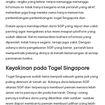
angka-angka yang keluar tanpa menunggu menunggu.
Informasi ini tidak hanya berguna untuk petaruh yang aktif,
melainkan juga bagi mereka cuma hanya memantau
perkembangan perkembangan togel Singapore dari.
Dalam upaya mendapatkan data SGP yang tepat dan valid,
penting agar mengakses situs resmi maupun platform yang
sudah dikenal. Hal ini memastikan bahwa informasi yang
diperoleh tidak hanya segera, tetapi juga valid. Dengan
adanya data pengeluaran SGP yang benar, petaruh bisa
memperbaiki peluang dirinya di meraih kemenangan di setiap
permainan lomba.
Keyakinan pada Togel Singapore
Togel Singapore sudah lama menjadi sebuah game judi yang
paling diminati di tanah air. Adanya data keluaran SGP
akurasi SGP dan terpercaya membuat pemain merasa lebih
aman serta percaya diri pada bertaruh. Orang-orang
percaya bahwa data yang diberikan oleh sumber-sumber
resmi dapat membantu pemain membuat pilihan yang lebih