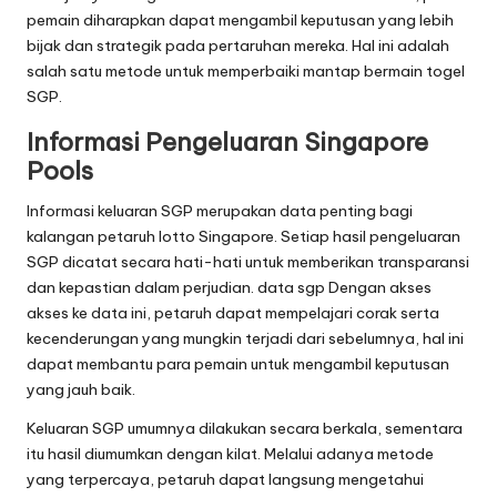
pemain diharapkan dapat mengambil keputusan yang lebih
bijak dan strategik pada pertaruhan mereka. Hal ini adalah
salah satu metode untuk memperbaiki mantap bermain togel
SGP.
Informasi Pengeluaran Singapore
Pools
Informasi keluaran SGP merupakan data penting bagi
kalangan petaruh lotto Singapore. Setiap hasil pengeluaran
SGP dicatat secara hati-hati untuk memberikan transparansi
dan kepastian dalam perjudian.
data sgp
Dengan akses
akses ke data ini, petaruh dapat mempelajari corak serta
kecenderungan yang mungkin terjadi dari sebelumnya, hal ini
dapat membantu para pemain untuk mengambil keputusan
yang jauh baik.
Keluaran SGP umumnya dilakukan secara berkala, sementara
itu hasil diumumkan dengan kilat. Melalui adanya metode
yang terpercaya, petaruh dapat langsung mengetahui