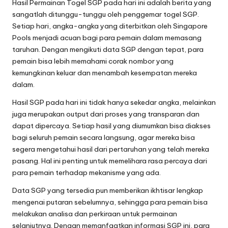
Hasil Permainan Togel SGP pada hari ini adalah berita yang
sangatlah ditunggu-tunggu oleh penggemar togel SGP.
Setiap hari, angka-angka yang diterbitkan oleh Singapore
Pools menjadi acuan bagi para pemain dalam memasang
taruhan. Dengan mengikuti data SGP dengan tepat, para
pemain bisa lebih memahami corak nombor yang
kemungkinan keluar dan menambah kesempatan mereka
dalam.
Hasil SGP pada hari ini tidak hanya sekedar angka, melainkan
juga merupakan output dari proses yang transparan dan
dapat dipercaya. Setiap hasil yang diumumkan bisa diakses
bagi seluruh pemain secara langsung, agar mereka bisa
segera mengetahui hasil dari pertaruhan yang telah mereka
pasang. Hal ini penting untuk memelihara rasa percaya dari
para pemain terhadap mekanisme yang ada.
Data SGP yang tersedia pun memberikan ikhtisar lengkap
mengenai putaran sebelumnya, sehingga para pemain bisa
melakukan analisa dan perkiraan untuk permainan
selanjutnya. Dengan memanfaatkan informasi SGP ini, para